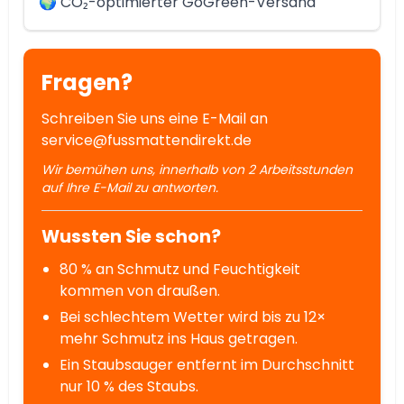
🌍 CO₂-optimierter GoGreen-Versand
Fragen?
Schreiben Sie uns eine E-Mail an
service@fussmattendirekt.de
Wir bemühen uns, innerhalb von 2 Arbeitsstunden
auf Ihre E-Mail zu antworten.
Wussten Sie schon?
80 % an Schmutz und Feuchtigkeit
kommen von draußen.
Bei schlechtem Wetter wird bis zu 12×
mehr Schmutz ins Haus getragen.
Ein Staubsauger entfernt im Durchschnitt
nur 10 % des Staubs.