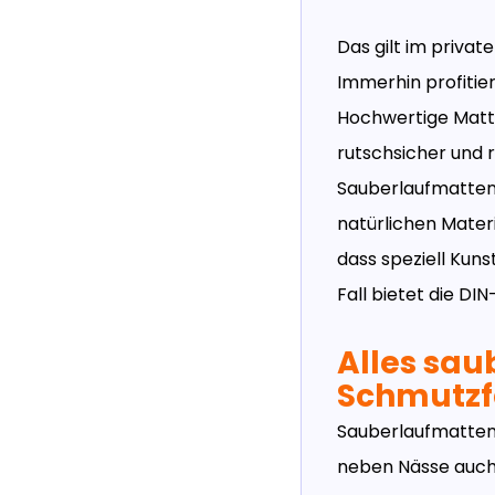
Das gilt im privat
Immerhin profitie
Hochwertige Matte
rutschsicher und 
Sauberlaufmatten 
natürlichen Materi
dass speziell Kun
Fall bietet die DI
Alles sau
Schmutz
Sauberlaufmatten
neben Nässe auch 