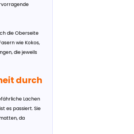
ervorragende
ch die Oberseite
Fasern wie Kokos,
gen, die jeweils
heit durch
efährliche Lachen
t es passiert. Sie
fmatten, da