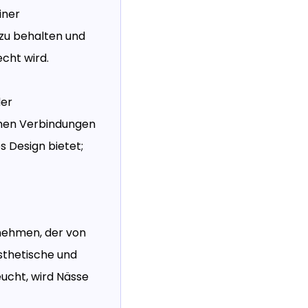
iner
 zu behalten und
cht wird.
der
chen Verbindungen
s Design bietet;
fnehmen, der von
ästhetische und
eucht, wird Nässe