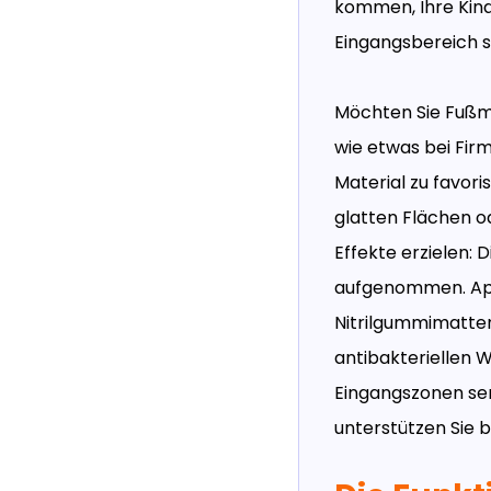
kommen, Ihre Kind
Eingangsbereich s
Möchten Sie Fußma
wie etwas bei Fir
Material zu favori
glatten Flächen od
Effekte erzielen: 
aufgenommen. Apr
Nitrilgummimatten 
antibakteriellen W
Eingangszonen sen
unterstützen Sie 