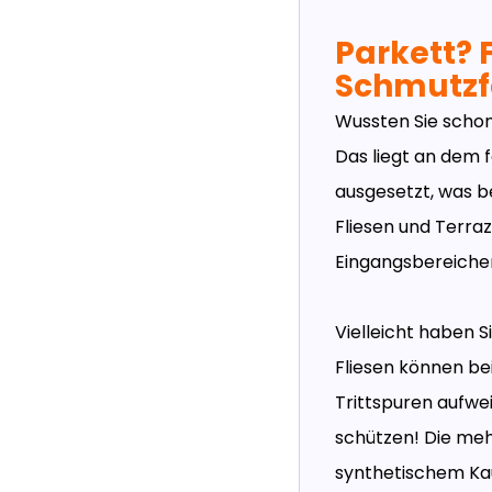
Parkett? 
Schmutz
Wussten Sie scho
Das liegt an dem 
ausgesetzt, was be
Fliesen und Terra
Eingangsbereichen
Vielleicht haben S
Fliesen können b
Trittspuren aufwe
schützen! Die meh
synthetischem Kau