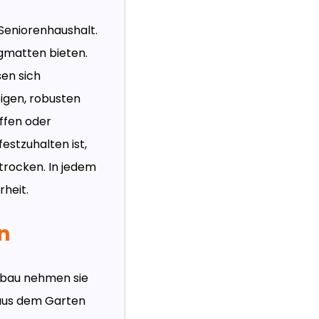
 Seniorenhaushalt.
ngmatten bieten.
sen sich
igen, robusten
ffen oder
estzuhalten ist,
trocken. In jedem
rheit.
n
fbau nehmen sie
 aus dem Garten