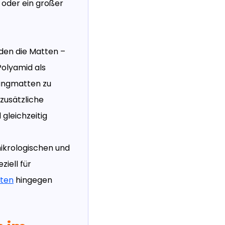
 oder ein großer
den die Matten –
Polyamid als
fangmatten zu
 zusätzliche
gleichzeitig
mikrologischen und
iell für
ten
hingegen