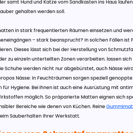
er samt Hund und Katze vom Sandkasten ins Haus laufen
auber gehalten werden soll.
tten in stark frequentierten Räumen einsetzen und wer
meneingängen – stark beansprucht? In solchen Fällen ist 
sieren. Dieses lässt sich bei der Herstellung von Schmutz
er zu einzeln unterteilten Zonen verarbeiten. lassen sich
Die Schuhe werden nicht nur abgebürstet, auch Nässe wird 
opos Nässe: In Feuchträumen sorgen speziell genoppte
für Hygiene. Bei ihnen ist auch eine Ausrüstung mit anti
irkstoffen möglich. So präparierte Matten eignen sich spez
sibler Bereiche wie denen von Küchen. Reine
Gummimat
beim Sauberhalten Ihrer Werkstatt.