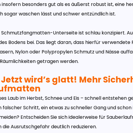
insofern besonders gut als es äußerst robust ist, eine h
ch sogar waschen lässt und schwer entzündlich ist.
e Schmutzfangmatten-Unterseite ist schlau konzipiert. Au
des Bodens bei. Das liegt daran, dass hierfür verwendete 
asern, Nylon oder Polypropylen Schmutz und Nässe auffan
ie Räumlichkeiten getragen werden.
Jetzt wird’s glatt! Mehr Sicher
ufmatten
es Laub im Herbst, Schnee und Eis – schnell entstehen g
 falscher Schritt, ein etwas zu schneller Gang und schon is
rmeiden? Entscheiden Sie sich idealerweise für Sauberlau
die Ausrutschgefahr deutlich reduzieren.