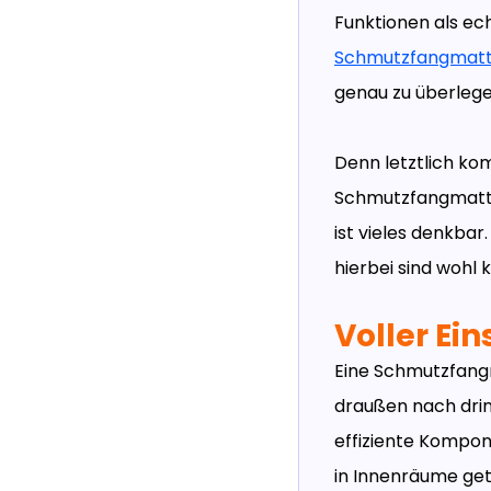
Funktionen als ec
Schmutzfangmat
genau zu überlege
Denn letztlich kom
Schmutzfangmatte
ist vieles denkba
hierbei sind wohl 
Voller Ei
Eine Schmutzfangm
draußen nach drin
effiziente Kompone
in Innenräume get