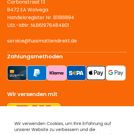
Carbonstraat 13
8472 EA Wolvega
Handelsregister Nr. 81186894
USt.-IdNr: NL861976484B01
service@fussmattendirekt.de
Zahlungsmethoden
Wir versenden mit
Wir verwenden Cookies, um Ihre Erfahrung auf
unserer Website zu verbessern und die
Unser Gütesiegel