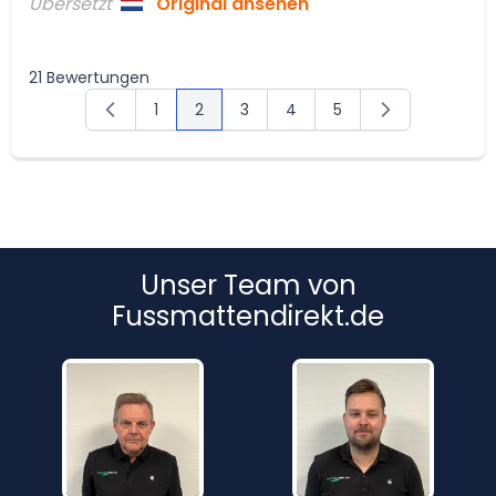
Übersetzt
Original ansehen
21 Bewertungen
1
2
3
4
5
Seite
Sie lesen gerade die Seite
Seite
Seite
Seite
Unser Team von
Fussmattendirekt.de