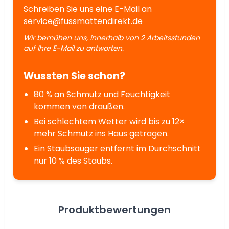
Schreiben Sie uns eine E-Mail an
service@fussmattendirekt.de
Wir bemühen uns, innerhalb von 2 Arbeitsstunden
auf Ihre E-Mail zu antworten.
Wussten Sie schon?
80 % an Schmutz und Feuchtigkeit
kommen von draußen.
Bei schlechtem Wetter wird bis zu 12×
mehr Schmutz ins Haus getragen.
Ein Staubsauger entfernt im Durchschnitt
nur 10 % des Staubs.
Produktbewertungen